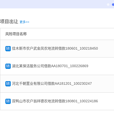
项目出让
更多>>
风险项目名称
佳木斯市农户武金凤农地流转借款180601_100218450
湖北某保洁服务公司借款AA180701_100226869
河北千朝置业有限公司借款AA181201_100230247
双鸭山市农户翁祥德农地流转借款180801_100224186