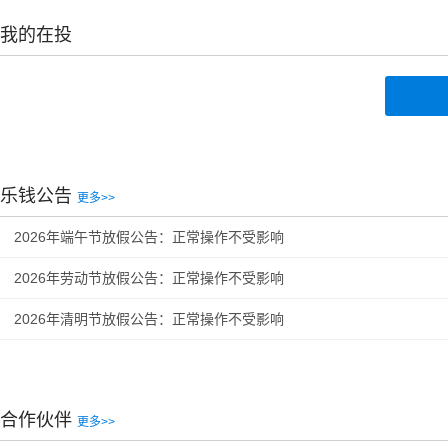
我的在投
乐钱公告
更多>>
2026年端午节放假公告：正常操作不受影响
2026年劳动节放假公告：正常操作不受影响
2026年清明节放假公告：正常操作不受影响
合作伙伴
更多>>