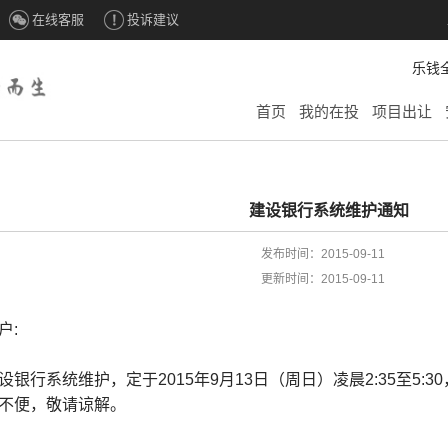
在线客服
投诉建议
乐钱
首页
我的在投
项目出让
建设银行系统维护通知
发布时间：2015-09-11
更新时间：2015-09-11
户:
设银行系统维护，定于2015年9月13日（周日）凌晨2:35至5
不便，敬请谅解。