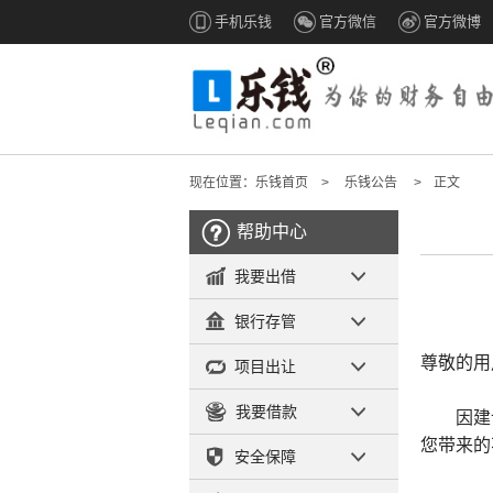
手机乐钱
官方微信
官方微博
现在位置：
乐钱首页
>
乐钱公告
>
正文
帮助中心
我要出借
银行存管
尊敬的用
项目出让
我要借款
因建
您带来的
安全保障