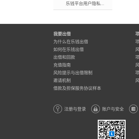
乐钱平台用户隐私...
我要出借
为什么在乐钱出借
如何在乐钱出借
出借和回款
充值指南
风险提示与出借限制
邀请机制
借款及担保服务协议样本
注册与登录
账户与安全