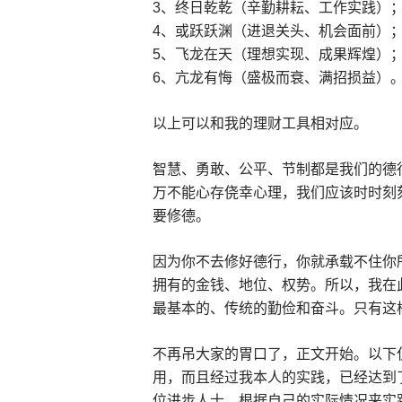
3、终日乾乾（辛勤耕耘、工作实践）
4、或跃跃渊（进退关头、机会面前）
5、飞龙在天（理想实现、成果辉煌）
6、亢龙有悔（盛极而衰、满招损益）
以上可以和我的理财工具相对应。
智慧、勇敢、公平、节制都是我们的德
万不能心存侥幸心理，我们应该时时刻
要修德。
因为你不去修好德行，你就承载不住你
拥有的金钱、地位、权势。所以，我在
最基本的、传统的勤俭和奋斗。只有这
不再吊大家的胃口了，正文开始。以下
用，而且经过我本人的实践，已经达到
位进步人士，根据自己的实际情况来实