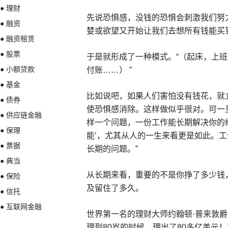
● 理财
先说恐惧感，没钱的恐惧会刺激我们努
● 融资
婪或欲望又开始让我们去想所有钱能买
● 融资租赁
● 股票
于是就形成了一种模式。“（起床，上
● 小额贷款
付账……） ”
● 基金
比如说吧，如果人们害怕没有钱花，就
● 债券
使恐惧感消除。这样做似乎很对。可一
● 供应链金融
样一个问题，一份工作能长期解决你的
● 保理
能’，尤其从人的一生来看更是如此。
● 票据
长期的问题。”
● 典当
从长期来看，重要的不是你挣了多少钱
● 保险
及留住了多久。
● 信托
● 互联网金融
世界第一名的理财大师约翰顿·普来敦爵
理到80岁的时候，理出了80多亿美元