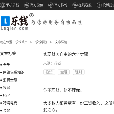
手机乐钱
官方微信
官方微博
在线客服
投诉建
现在位置：
乐钱首页
>
乐钱学院
>
文章详情
文章标签
实现财务自由的六个步骤
来源：行者
● 全部
投资
金融
理财
● 网络借贷知识
● 消费金融
● 投资
你不理财，财不理你。
● P2P
● 跨境电商
大多数人都希望有一份工资收入，之所
婪之心。
● 金融