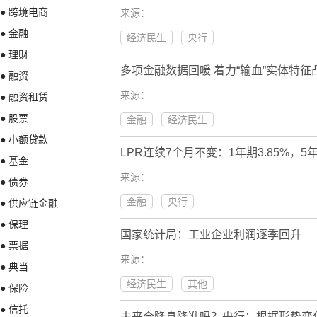
● 跨境电商
来源：
● 金融
经济民生
央行
● 理财
多项金融数据回暖 着力“输血”实体特征
● 融资
来源：
● 融资租赁
● 股票
金融
经济民生
● 小额贷款
LPR连续7个月不变：1年期3.85%，5年
● 基金
来源：
● 债券
金融
央行
● 供应链金融
● 保理
国家统计局：工业企业利润逐季回升
● 票据
来源：
● 典当
经济民生
其他
● 保险
● 信托
未来会降息降准吗？央行：根据形势变