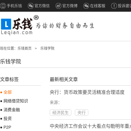
手机乐钱
官方微信
官方微博
在线客服
投诉建
现在位置：
乐钱首页
>
乐钱学院
乐钱学院
文章标签
最新相关文章
● 全部
央行：货币政策要灵活精准合理适度
● 网络借贷知识
来源：
● 消费金融
经济民生
央行
● 投资
中央经济工作会议十大看点勾勒明年重
● P2P