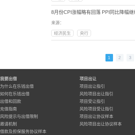
8月份CPI涨幅略有回落 PPI同比降幅
来源：
经济民生
央行
1
2
3
我要出借
项目出让
为什么在乐钱出借
项目出让指引
如何在乐钱出借
风险项目出让指引
出借和回款
项目受让指引
充值指南
风险项目受让指引
风险提示与出借限制
项目出让协议样本
邀请机制
风险项目出让协议样本
借款及担保服务协议样本