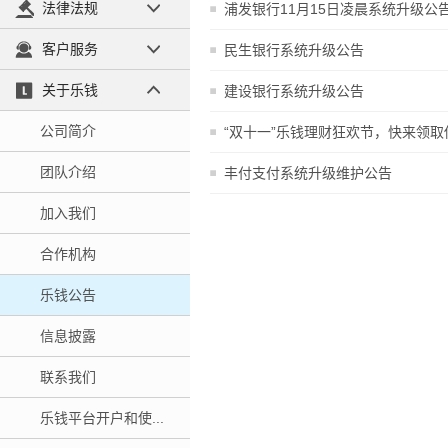
法律法规
浦发银行11月15日凌晨系统升级公
客户服务
民生银行系统升级公告
关于乐钱
建设银行系统升级公告
公司简介
“双十一”乐钱理财狂欢节，快来领
团队介绍
丰付支付系统升级维护公告
加入我们
合作机构
乐钱公告
信息披露
联系我们
乐钱平台开户和使...