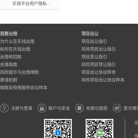
乐钱平台用户隐私...
我要出借
项目出让
为什么在乐钱出借
项目出让指引
如何在乐钱出借
风险项目出让指引
出借和回款
项目受让指引
充值指南
风险项目受让指引
风险提示与出借限制
项目出让协议样本
邀请机制
风险项目出让协议样本
借款及担保服务协议样本
注册与登录
账户与安全
充值与提现
官方微
乐